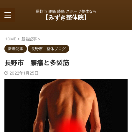
長野市 腰痛 膝痛 スポーツ整体なら
【みずき整体院】
HOME
>
新着記事
>
新着記事
長野市 整体ブログ
長野市 腰痛と多裂筋
2022年1月25日