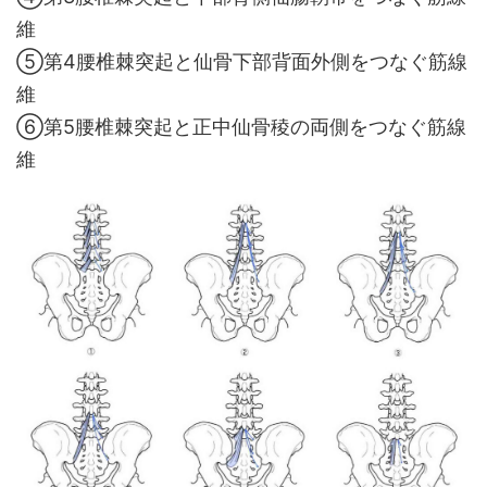
維
⑤第4腰椎棘突起と仙骨下部背面外側をつなぐ筋線
維
⑥第5腰椎棘突起と正中仙骨稜の両側をつなぐ筋線
維