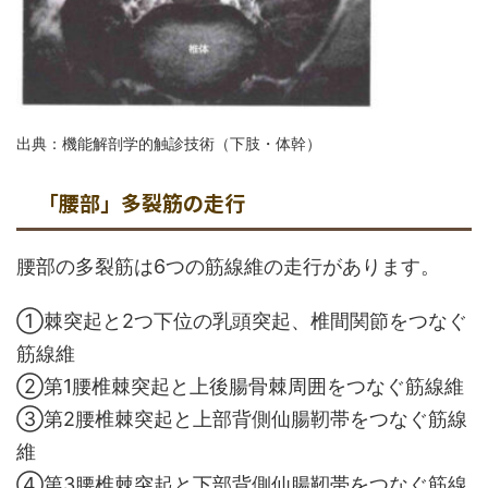
出典：機能解剖学的触診技術（下肢・体幹）
「腰部」多裂筋の走行
腰部の多裂筋は6つの筋線維の走行があります。
➀棘突起と2つ下位の乳頭突起、椎間関節をつなぐ
筋線維
②第1腰椎棘突起と上後腸骨棘周囲をつなぐ筋線維
③第2腰椎棘突起と上部背側仙腸靭帯をつなぐ筋線
維
④第3腰椎棘突起と下部背側仙腸靭帯をつなぐ筋線