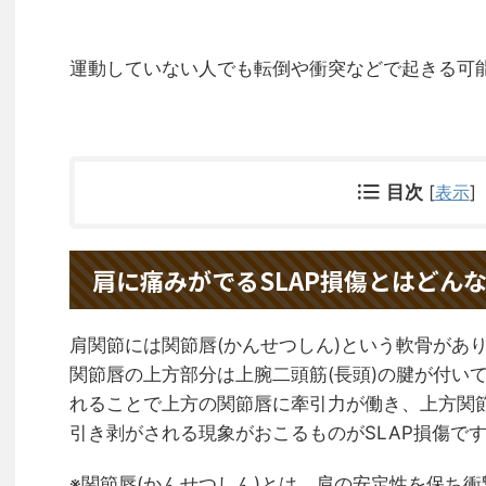
運動していない人でも転倒や衝突などで起きる可
目次
[
表示
]
肩に痛みがでるSLAP損傷とはどん
肩関節には関節唇(かんせつしん)という軟骨があ
関節唇の上方部分は上腕二頭筋(長頭)の腱が付い
れることで上方の関節唇に牽引力が働き、上方関節
引き剥がされる現象がおこるものがSLAP損傷で
※関節唇(かんせつしん)とは、肩の安定性を保ち