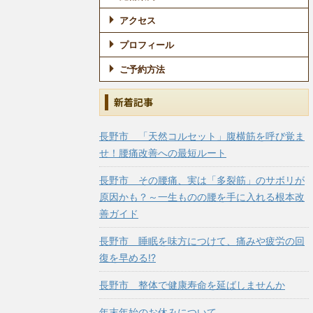
アクセス
プロフィール
ご予約方法
新着記事
長野市 「天然コルセット」腹横筋を呼び覚ま
せ！腰痛改善への最短ルート
長野市 その腰痛、実は「多裂筋」のサボリが
原因かも？～一生ものの腰を手に入れる根本改
善ガイド
長野市 睡眠を味方につけて、痛みや疲労の回
復を早める!?
長野市 整体で健康寿命を延ばしませんか
年末年始のお休みについて