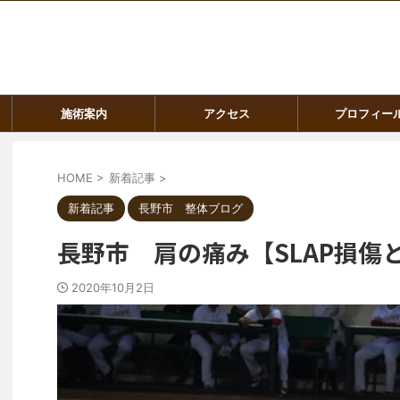
施術案内
アクセス
プロフィー
HOME
>
新着記事
>
新着記事
長野市 整体ブログ
長野市 肩の痛み【SLAP損傷
2020年10月2日