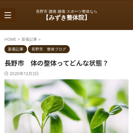
長野市 腰痛 膝痛 スポーツ整体なら
【みずき整体院】
HOME
>
新着記事
>
新着記事
長野市 整体ブログ
長野市 体の整体ってどんな状態？
2020年12月2日