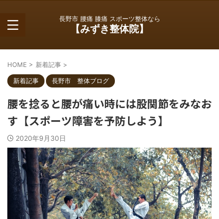
長野市 腰痛 膝痛 スポーツ整体なら
【みずき整体院】
HOME
>
新着記事
>
新着記事
長野市 整体ブログ
腰を捻ると腰が痛い時には股関節をみなお
す【スポーツ障害を予防しよう】
2020年9月30日